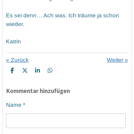
Es sei denn… Ach was. Ich träume ja schon
wieder.
Katrin
«
Zurück
Weiter
»
T
T
T
T
e
e
e
e
i
i
i
i
Kommentar hinzufügen
l
l
l
l
e
e
e
e
n
n
n
n
Name *